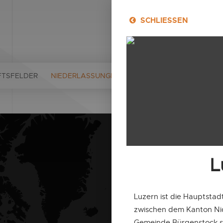
SCHLIESSEN
FTSFELDER
NIEDERLASSUNGEN
KENNZAHLEN
PUBLIK
L
Luzern ist die Hauptstad
zwischen dem Kanton Ni
Gemeinde Bürgenstock sog