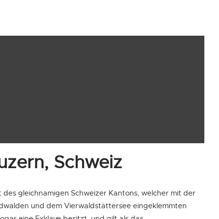
ATIONEN
PREVIEW
uzern, Schweiz
t des gleichnamigen Schweizer Kantons, welcher mit der
dwalden und dem Vierwaldstättersee eingeklemmten
ar eine Exklave besitzt, und gilt als das