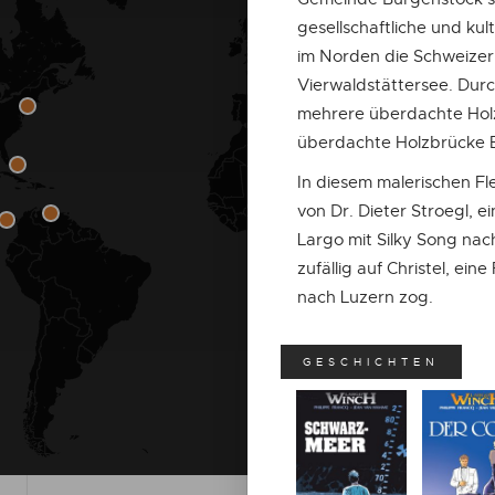
gesellschaftliche und ku
im Norden die Schweizer
Vierwaldstättersee. Durch
mehrere überdachte Holz
überdachte Holzbrücke Eu
In diesem malerischen Fl
von Dr. Dieter Stroegl,
Largo mit Silky Song nach
zufällig auf Christel, ei
nach Luzern zog.
GESCHICHTEN