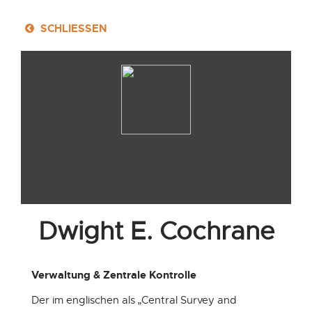
Toggle
SCHLIESSEN
navigation
PORTRAIT
GESCHICHTE
STRUKTUR
ENGAGEMENT
Struktur
Dwight E. Cochrane
Verwaltung & Zentrale Kontrolle
Der im englischen als „Central Survey and